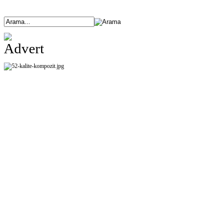
ANASAYFA
ÜRÜNLERİMİZ
HAKKIMIZDA
ETKİNLİKLER
BANK