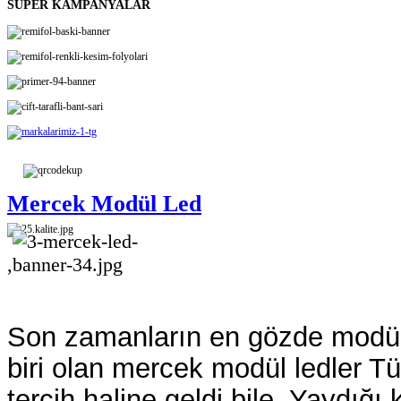
SÜPER KAMPANYALAR
Mercek Modül Led
,
Son zamanların en gözde modül
biri olan mercek modül ledler Tür
tercih haline geldi bile. Yaydığı k