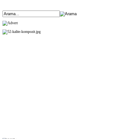
ANASAYFA
ÜRÜNLERİMİZ
HAKKIMIZDA
ETKİNLİKLER
BANK