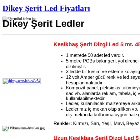
Dikey Şerit Led Fiyatları
Dikey Şerit Ledler
Kesikbaş Şerit Dizgi Led 5 mt. 4
1 metrede 90 adet led vardır.
5 metre PCBs bakır şerit yol direnci
dizilmiştir.
3 ledde bir kesim ve ekleme kolaylığ
12 volt Amper gücü renk ve led sayı
hesaplanmaktadır.
Kompozit panel, pleksiglas, alümin
sac vb. alanlarda reklam, tabela, iç
kullanılabilmektedir.
Ledler, kullanılacak malzemeye ark
Ledlerimiz iç mekan olup silikon vb.
dış mekanda kullanıma uygun hale g
Renkler:
Kırmızı, Sarı, Yeşil, Mavi, Beyaz
Uzun Kesikbaş Şerit Dizgi Led 