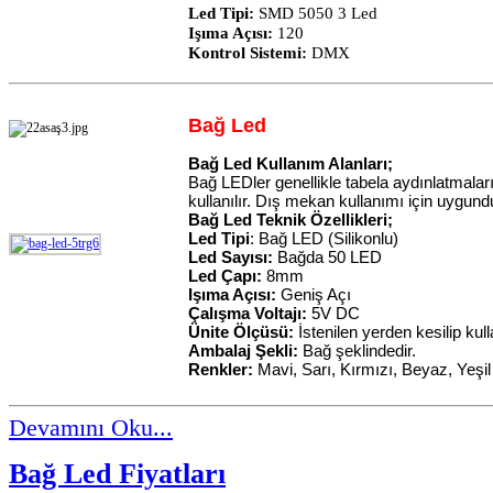
Led Tipi:
SMD 5050 3 Led
Işıma Açısı:
120
Kontrol Sistemi:
DMX
Bağ Led
Bağ Led Kullanım Alanları;
Bağ LEDler genellikle tabela aydınlatmaları
kullanılır. Dış mekan kullanımı için uygund
Bağ Led Teknik Özellikleri;
Led Tipi
: Bağ LED (Silikonlu)
Led Sayısı:
Bağda 50 LED
Led Çapı:
8mm
Işıma Açısı:
Geniş Açı
Çalışma Voltajı:
5V DC
Ünite Ölçüsü:
İstenilen yerden kesilip kulla
Ambalaj Şekli:
Bağ şeklindedir.
Renkler:
Mavi, Sarı, Kırmızı, Beyaz, Yeşil
Devamını Oku...
Bağ Led Fiyatları