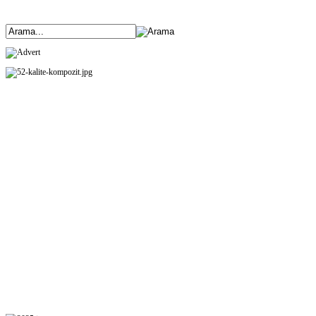
ANASAYFA
ÜRÜNLERİMİZ
HAKKIMIZDA
ETKİNLİKLER
BANK