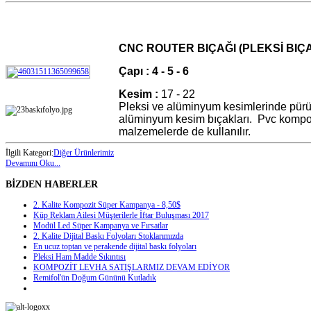
CNC ROUTER BIÇAĞI (PLEKSİ BIÇA
Çapı :
4 - 5 - 6
Kesim :
17 - 22
Pleksi ve alüminyum kesimlerinde pürü
alüminyum kesim bıçakları. Pvc kompoz
malzemelerde de kullanılır.
İlgili Kategori:
Diğer Ürünlerimiz
Devamını Oku...
BİZDEN HABERLER
2. Kalite Kompozit Süper Kampanya - 8,50$
Küp Reklam Ailesi Müşterilerle İftar Buluşması 2017
Modül Led Süper Kampanya ve Fırsatlar
2. Kalite Dijital Baskı Folyoları Stoklarımızda
En ucuz toptan ve perakende dijital baskı folyoları
Pleksi Ham Madde Sıkıntısı
KOMPOZİT LEVHA SATIŞLARMIZ DEVAM EDİYOR
Remifol'ün Doğum Gününü Kutladık