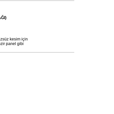
ĞI)
zsüz kesim için
ir panel gibi