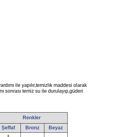
rdımı ile yapılır,temizlik maddesi olarak
mı sonrası temiz su ile durulayıp,güderi
Renkler
Şeffaf
Bronz
Beyaz
x