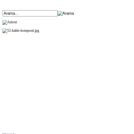
ANASAYFA
ÜRÜNLERİMİZ
HAKKIMIZDA
ETKİNLİKLER
BANK