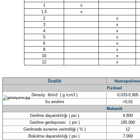
1
x
1,5
x
2
x
3
x
4
x
5
x
6
x
8
x
10
x
12
x
Özellik
Homopolime
Fiziksel
Density lb/in3 ( g /cm3 )
0,033-0,905
Su emilimi
<0,01
Mekanik
Gerilme dayanıklılığı ( psi )
4.800
Gerilme genleşmesi ( psi )
195.000
Gerilmede esneme verimliliği ( % )
12
Bükülme dayanıklılığı ( psi )
7.000