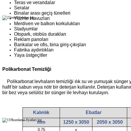
Teras ve verandalar
Seralar
Binalar arası geçiş tünelleri
Yüzme Havuzları
Merdiven ve balkon korkulukları
Stadyumlar
Otopark, otobüs durakları
Reklam panoları
Bankalar ve ofis, bina giriş-çıkışları
Fabrika aydınlıkları
Yaya üstgeçitler
Polikarbonat Temizliği
Polikarbonat levhaların temizliği ılık su ve yumuşak sünger ya
hafif bir sabun veya nötr bir deterjan kullanılır.
Deterjan kullanı
bir bez veya selülöz bir sünger ile levhayı kurulayın.
Kalınlık
Ebatlar
mm
1250 x 3050
2050 x 3050
0,75
x