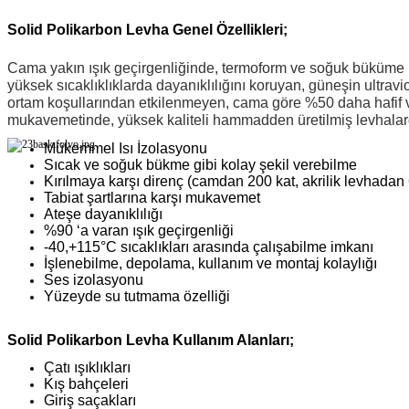
Solid Polikarbon Levha Genel Özellikleri;
Cama yakın ışık geçirgenliğinde, termoform ve soğuk büküme uy
yüksek sıcaklıklıklarda dayanıklılığını koruyan, güneşin ultravi
ortam koşullarından etkilenmeyen, cama göre %50 daha hafif 
mukavemetinde, yüksek kaliteli hammadden üretilmiş levhalard
Mükemmel Isı İzolasyonu
Sıcak ve soğuk bükme gibi kolay şekil verebilme
Kırılmaya karşı direnç (camdan 200 kat, akrilik levhadan 6
Tabiat şartlarına karşı mukavemet
Ateşe dayanıklılığı
%90 ‘a varan ışık geçirgenliği
-40,+115°C sıcaklıkları arasında çalışabilme imkanı
İşlenebilme, depolama, kullanım ve montaj kolaylığı
Ses izolasyonu
Yüzeyde su tutmama özelliği
Solid Polikarbon Levha Kullanım Alanları;
Çatı ışıklıkları
Kış bahçeleri
Giriş saçakları