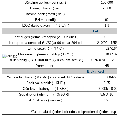
Bükülme genleşmesi ( psi )
180.000
Basınç direnci ( psi )
7.000
Basınç genleşmesi ( psi )
Ezilme sertliği
92
İZOD darbe dayanımı ( ft-lb/in )
1,9
Isıl
Termal genişletme katsayısı (x 10 in./in/ºf )
6,2
Isı saptırma derecesi (ºf /ºC )at 66 psi at 264 psi
210/99 - 125/
Erime sıcaklığı ( ºf /ºC )
327/16
Maksimum işleme sıcaklığı (ºf / ºC )
180 / 8
Isı iletkenliği ( BTU-in/ft-hr-ºf )(x10cal/cm-sec-ºc )
0.76-0.81 2.6-
Yanma sınıfı
HB
Elektriksel
Yalıtkanlık direnci ( V / Mil ) kısa süreli,1/8" kalınlık
500-66
Sabit yalıtkanlık (1 KHZ )
2,25
Güç kaybı katsayısı ( 1 KHZ )
0.0005 - 0.0
Ses direnci ( ohm-cm.) ( % 50 RH )
8.5 X 10
ARC direnci ( saniye )
160
*Yukarıdaki değerler tipik ortak polipropilen değerleri olu