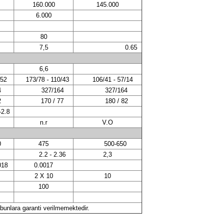
160.000
145.000
6.000
80
7,5
0.65
6,6
52
173/78 - 110/43
106/41 - 57/14
4
327/164
327/164
2
170 / 77
180 / 82
2.8
n.r
V.O
0
475
500-650
2.2 - 2.36
2,3
018
0.0017
2 X 10
10
100
p bunlara garanti verilmemektedir.