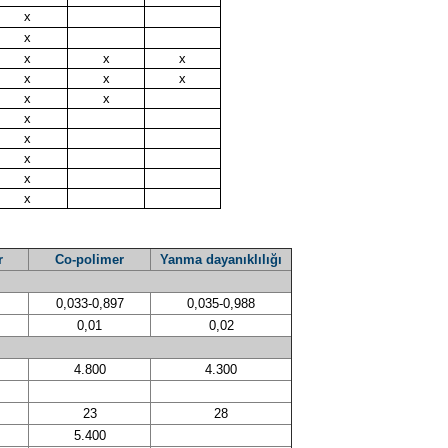
x
x
x
x
x
x
x
x
x
x
x
x
x
x
x
r
Co-polimer
Yanma dayanıklılığı
0,033-0,897
0,035-0,988
0,01
0,02
4.800
4.300
23
28
5.400