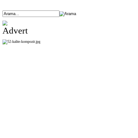
ANASAYFA
ÜRÜNLERİMİZ
HAKKIMIZDA
ETKİNLİKLER
BANK