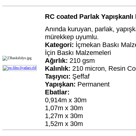
RC coated Parlak Yapışkanlı
Anında kuruyan, parlak, yapışk
mürekkep uyumlu.
Kategori:
İçmekan Baskı Malz
İçin Baskı Malzemeleri
Ağırlık:
210 gsm
Kalınlık:
210 micron,
Resin Co
Taşıyıcı:
Şeffaf
Yapışkan:
Permanent
Ebatlar:
0,914m x 30m
1,07m x 30m
1,27m x 30m
1,52m x 30m